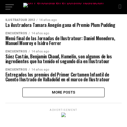
ILUSTRATOUR 2012
14 años ago
La ilustradora Tamara Anegón gana el Premio Plum Pudding
ENCUENTROS
14 años ago
Menú final de las Jornadas de Ilustratour: Daniel Monedero,
Manuel Monroy e Isidro Ferrer
ENCUENTROS
14 años ago
Sáez Castán, Benjamin Chaud, Hamelín, son algunos de los
ingredientes que ha tenido el segundo día en Ilustratour
ENCUENTROS
14 años ago
Entregados los premios del Primer Certamen Infantil de
Cuento Ilustrado de Valladolid en el marco de Ilustratour
MORE POSTS
ADVERTISEMENT