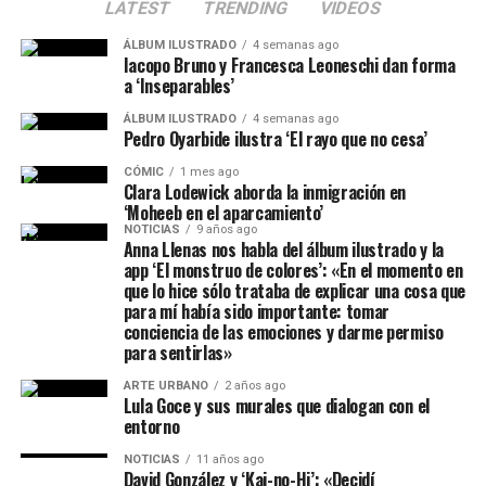
LATEST
TRENDING
VIDEOS
ÁLBUM ILUSTRADO
4 semanas ago
Iacopo Bruno y Francesca Leoneschi dan forma
a ‘Inseparables’
ÁLBUM ILUSTRADO
4 semanas ago
Pedro Oyarbide ilustra ‘El rayo que no cesa’
CÓMIC
1 mes ago
Clara Lodewick aborda la inmigración en
‘Moheeb en el aparcamiento’
NOTICIAS
9 años ago
Anna Llenas nos habla del álbum ilustrado y la
app ‘El monstruo de colores’: «En el momento en
que lo hice sólo trataba de explicar una cosa que
para mí había sido importante: tomar
conciencia de las emociones y darme permiso
para sentirlas»
ARTE URBANO
2 años ago
Lula Goce y sus murales que dialogan con el
entorno
NOTICIAS
11 años ago
David González y ‘Kai-no-Hi’: «Decidí