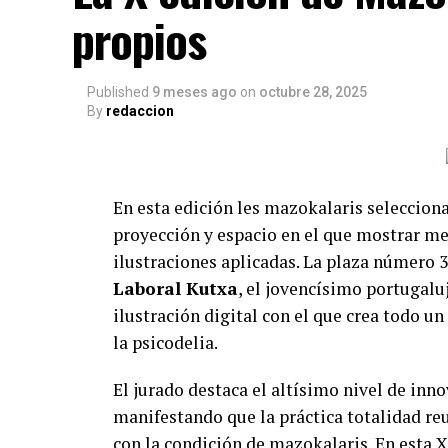
UNA MUESTRA QUE RECOGE LA ILU
propios
El pistoletazo de salida, o el encendido de
“CREATIVIDAD: LA CHISPA SIGUE SIENDO 
Published
9 meses ago
on
octubre 28, 2025
jueves 11 de diciembre de LA EXPOSICI
By
redaccion
2025”. MAZOKA se expande y tomará para el
de la almendra medieval: la Casa del Cord
sido más de 70 las alavesas y les alaveses
En esta edición les mazokalaris seleccion
que el ingenio y la originalidad del tale
proyección y espacio en el que mostrar me
aseguran desde la organización.
ilustraciones aplicadas. La plaza número 3
Abierta hasta el último día de Mazoka, el
Laboral Kutxa
, el jovencísimo portugalu
foco en el talento local. En ella encontrar
ilustración digital con el que crea todo un 
alaveses y alavesas que fueron selecciona
la psicodelia.
compañeres de Euskadi, nacionales e inter
El jurado destaca el altísimo nivel de inno
ilustradores internacionalmente como Me
manifestando que la práctica totalidad re
Mosquera o Saioa Aginako.
con la condición de mazokalaris. En esta 