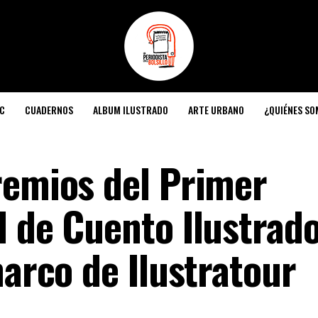
C
CUADERNOS
ALBUM ILUSTRADO
ARTE URBANO
¿QUIÉNES S
remios del Primer
l de Cuento Ilustrad
marco de Ilustratour