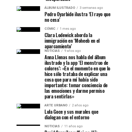
ÁLBUM ILUSTRADO
3 semanas ago
Pedro Oyarbide ilustra ‘El rayo que
no cesa’
CÓMIC
1 mes ago
Clara Lodewick aborda la
inmigración en ‘Moheeb en el
aparcamiento’
NOTICIAS
9 años ago
Anna Llenas nos habla del álbum
ilustrado y la app ‘El monstruo de
colores’: «En el momento en que lo
hice sólo trataba de explicar una
cosa que para mí había sido
importante: tomar conciencia de
las emociones y darme permiso
para sentirlas»
ARTE URBANO
2 años ago
Lula Goce y sus murales que
dialogan con el entorno
NOTICIAS
11 años ago