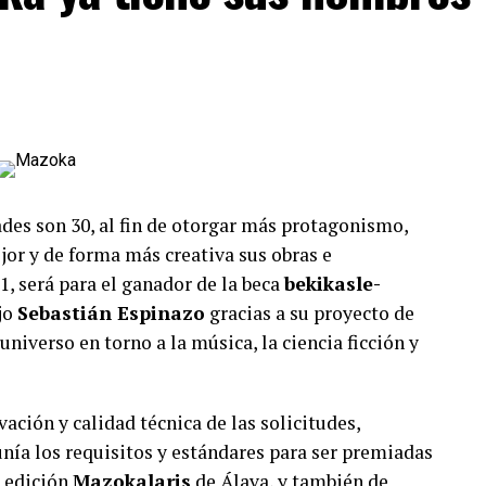
STRACIÓN CONTEMPORÁNEA ALAVESA
 la llama –no en vano el lema de esta X edición es
HUMANA” tendrá lugar con la inauguración el
ÓN “LA ILUSTRACIÓN ALAVESA: mazokalaris 2015-
lo otro de los espacios históricos y más icónicos
ón de Vital Fundazioa. Y es que desde 2015 han
 que han participado en el mercado, y «nos consta
ades son 30, al fin de otorgar más protagonismo,
nto local es muchísimo mayor que ese número»,
jor y de forma más creativa sus obras e
1, será para el ganador de la beca
bekikasle-
 domingo 21 de diciembre, rinde homenaje y pone el
jo
Sebastián Espinazo
gracias a su proyecto de
emos la obra ilustrada de más de 60 artistas
universo en torno a la música, la ciencia ficción y
des en Mazoka en alguna de las 10 ediciones junto a
nacionales. Entre elles reconocides y premiades
vación y calidad técnica de las solicitudes,
rcedes de Bellard, Zigor Samaniego, Yolanda
unía los requisitos y estándares para ser premiadas
X edición
Mazokalaris
de Álava, y también de