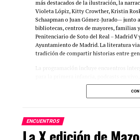
más destacados de la ilustración, la narra
Violeta Lópiz, Kitty Crowther, Kristin Ros
Schaapman o Juan Gómez-Jurado— junto a a
bibliotecas, centros de mayores, familias 
Penitenciario de Soto del Real – Madrid V 
Ayuntamiento de Madrid. La literatura viaj
tradición de compartir historias entre gen
La programación incluye encuentros interg
para la primera infancia, podcasts en vivo,
contados con interpretación en lengua de 
CON
creativas donde la palabra convive con la m
ENCUENTROS
La X edición de Maz