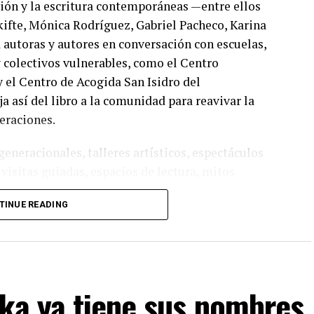
ción y la escritura contemporáneas —entre ellos
kifte, Mónica Rodríguez, Gabriel Pacheco, Karina
utoras y autores en conversación con escuelas,
y colectivos vulnerables, como el Centro
y el Centro de Acogida San Isidro del
a así del libro a la comunidad para reavivar la
eraciones.
eneracionales, talleres artísticos, espectáculos
 visitas guiadas, espacios de lectura, mitos
signos, intervenciones colectivas y experiencias
TINUE READING
úsica, la ilustración, el teatro y la imaginación.
oka ya tiene sus nombres