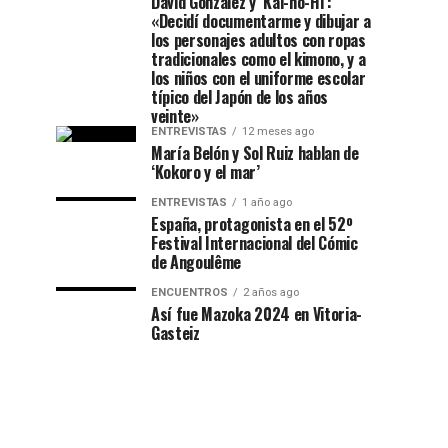
David González y ‘Kai-no-Hi’:
«Decidí documentarme y dibujar a
los personajes adultos con ropas
tradicionales como el kimono, y a
los niños con el uniforme escolar
típico del Japón de los años
veinte»
ENTREVISTAS
12 meses ago
María Belón y Sol Ruiz hablan de
‘Kokoro y el mar’
ENTREVISTAS
1 año ago
España, protagonista en el 52º
Festival Internacional del Cómic
de Angoulême
ENCUENTROS
2 años ago
Así fue Mazoka 2024 en Vitoria-
Gasteiz