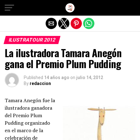
Salir de la versión móvil
ILUSTRATOUR 2012
La ilustradora Tamara Anegón
gana el Premio Plum Pudding
Published
14 años ago
on
julio 14, 2012
By
redaccion
Tamara Anegón fue la
ilustradora ganadora
del Premio Plum
Pudding organizado
en el marco de la
celebración de