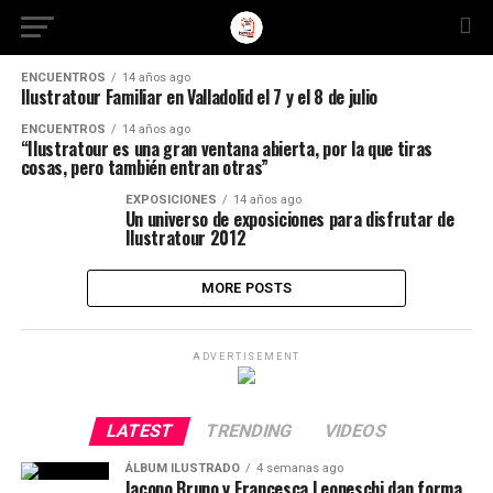
ENCUENTROS
14 años ago
Ilustratour Familiar en Valladolid el 7 y el 8 de julio
ENCUENTROS
14 años ago
“Ilustratour es una gran ventana abierta, por la que tiras
cosas, pero también entran otras”
EXPOSICIONES
14 años ago
Un universo de exposiciones para disfrutar de
Ilustratour 2012
MORE POSTS
ADVERTISEMENT
LATEST
TRENDING
VIDEOS
ÁLBUM ILUSTRADO
4 semanas ago
Iacopo Bruno y Francesca Leoneschi dan forma