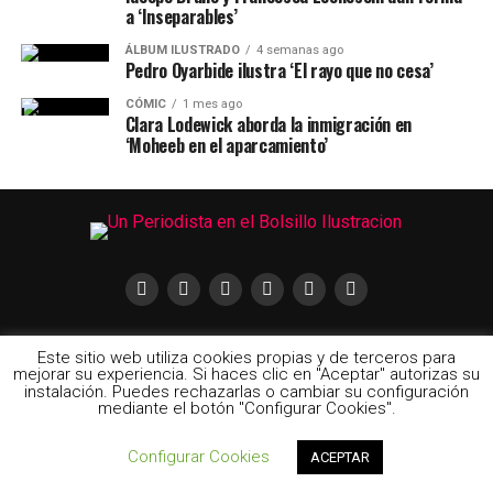
a ‘Inseparables’
ÁLBUM ILUSTRADO
4 semanas ago
Pedro Oyarbide ilustra ‘El rayo que no cesa’
CÓMIC
1 mes ago
Clara Lodewick aborda la inmigración en
‘Moheeb en el aparcamiento’
Este sitio web utiliza cookies propias y de terceros para
mejorar su experiencia. Si haces clic en "Aceptar" autorizas su
instalación. Puedes rechazarlas o cambiar su configuración
2024 © Un Periodista en el Bolsillo | Las ilustraciones pertenecen a
mediante el botón "Configurar Cookies".
cada uno de sus autores
Configurar Cookies
ACEPTAR