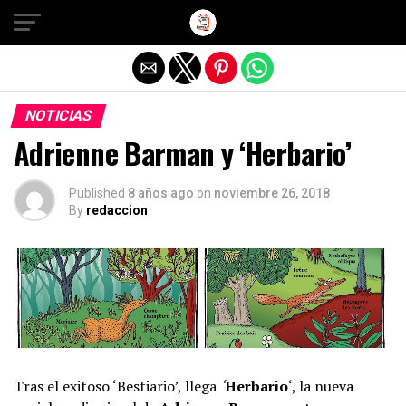
Salir de la versión móvil
NOTICIAS
Adrienne Barman y ‘Herbario’
Published
8 años ago
on
noviembre 26, 2018
By
redaccion
Tras el exitoso ‘Bestiario’, llega
‘
Herbario
‘, la nueva