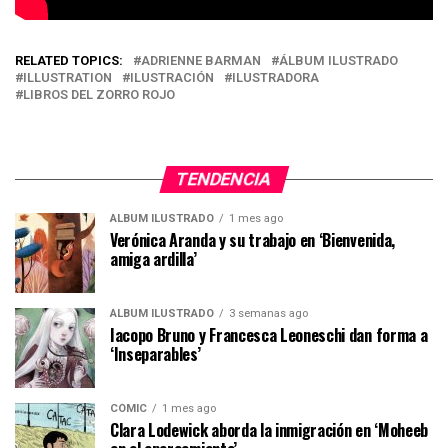
RELATED TOPICS:
ADRIENNE BARMAN
ÁLBUM ILUSTRADO
ILLUSTRATION
ILUSTRACIÓN
ILUSTRADORA
LIBROS DEL ZORRO ROJO
TENDENCIA
ÁLBUM ILUSTRADO
1 mes ago
Verónica Aranda y su trabajo en ‘Bienvenida,
amiga ardilla’
ÁLBUM ILUSTRADO
3 semanas ago
Iacopo Bruno y Francesca Leoneschi dan forma a
‘Inseparables’
CÓMIC
1 mes ago
Clara Lodewick aborda la inmigración en ‘Moheeb