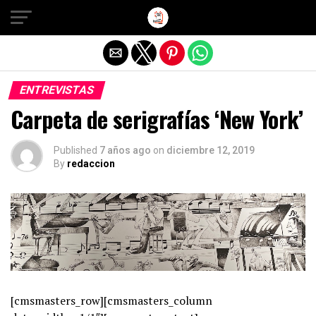
Salir de la versión móvil
ENTREVISTAS
Carpeta de serigrafías ‘New York’
Published
7 años ago
on
diciembre 12, 2019
By
redaccion
[cmsmasters_row][cmsmasters_column