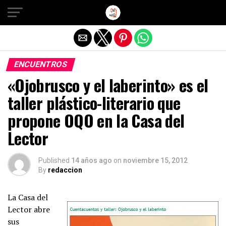
Salir de la versión móvil
ENCUENTROS
«Ojobrusco y el laberinto» es el
taller plástico-literario que
propone OQO en la Casa del
Lector
Published
14 años ago
on
noviembre 15, 2012
By
redaccion
La Casa del
Lector abre
sus