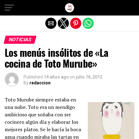
Salir de la versión móvil
NOTICIAS
Los menús insólitos de «La
cocina de Toto Murube»
Published
14 años ago
on
julio 16, 2012
By
redaccion
Toto Murube siempre estaba en
una nube. Toto era un mendigo
ambicioso que soñaba con ser
cocinero algún día y elaborar los
mejores platos. Se le hacía la boca
agua cuando miraba las tartas en