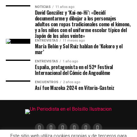
NOTICIAS
11 años ago
David González y ‘Kai-no-Hi’: «Decidí
documentarme y dibujar a los personajes
adultos con ropas tradicionales como el kimono,
y a los niños con el uniforme escolar típico del
Japón de los años veinte»
ENTREVISTAS
11 meses ago
María Belón y Sol Ruiz hablan de ‘Kokoro y el
mar’
ENTREVISTAS
1 año ago
España, protagonista en el 52º Festival
Internacional del Cómic de Angoulême
ENCUENTROS
2 años ago
Así fue Mazoka 2024 en Vitoria-Gasteiz
Este sitio web utiliza cookies propias y de terceros para