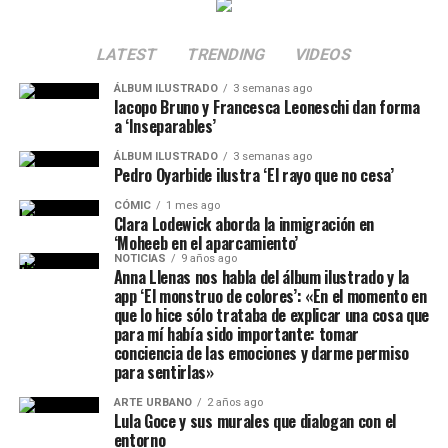
LATEST
TRENDING
VIDEOS
ÁLBUM ILUSTRADO
3 semanas ago
Iacopo Bruno y Francesca Leoneschi dan forma
a ‘Inseparables’
ÁLBUM ILUSTRADO
3 semanas ago
Pedro Oyarbide ilustra ‘El rayo que no cesa’
CÓMIC
1 mes ago
Clara Lodewick aborda la inmigración en
‘Moheeb en el aparcamiento’
NOTICIAS
9 años ago
Anna Llenas nos habla del álbum ilustrado y la
app ‘El monstruo de colores’: «En el momento en
que lo hice sólo trataba de explicar una cosa que
para mí había sido importante: tomar
conciencia de las emociones y darme permiso
para sentirlas»
ARTE URBANO
2 años ago
Lula Goce y sus murales que dialogan con el
entorno