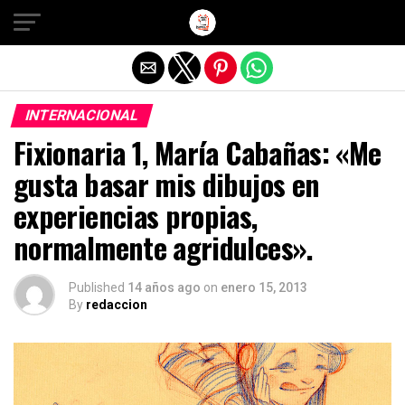
Salir de la versión móvil
INTERNACIONAL
Fixionaria 1, María Cabañas: «Me
gusta basar mis dibujos en
experiencias propias,
normalmente agridulces».
Published
14 años ago
on
enero 15, 2013
By
redaccion