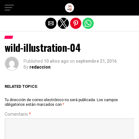
Salir de la versión móvil
wild-illustration-04
Published
10 años ago
on
septiembre 21, 2016
By
redaccion
RELATED TOPICS:
Tu dirección de correo electrónico no será publicada.
Los campos
obligatorios están marcados con
*
Comentario
*