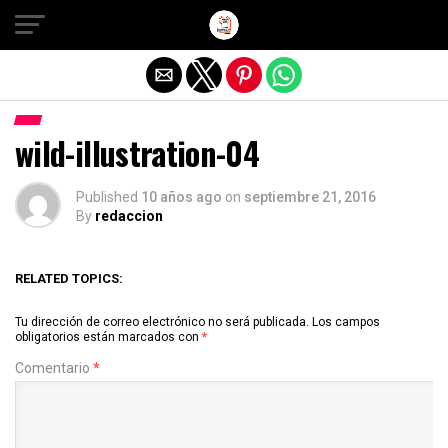
Salir de la versión móvil
wild-illustration-04
Published
10 años ago
on
septiembre 21, 2016
By
redaccion
RELATED TOPICS:
Tu dirección de correo electrónico no será publicada.
Los campos
obligatorios están marcados con
*
Comentario
*