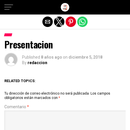
Salir de la versión móvil
Presentacion
Published
8 años ago
on
diciembre 5, 2018
By
redaccion
RELATED TOPICS:
Tu dirección de correo electrónico no será publicada.
Los campos
obligatorios están marcados con
*
Comentario
*