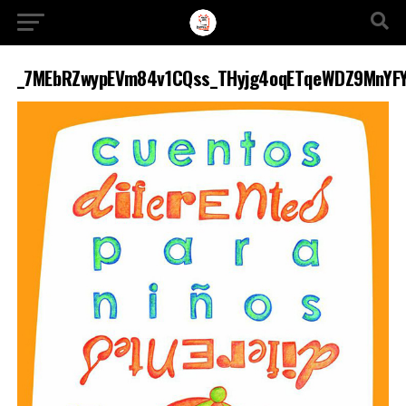
Ir a la versión móvil
_7MEbRZwypEVm84v1CQss_THyjg4oqETqeWDZ9MnYF