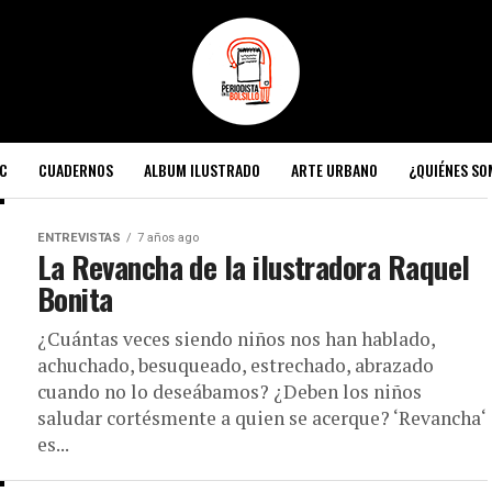
C
CUADERNOS
ALBUM ILUSTRADO
ARTE URBANO
¿QUIÉNES S
ENTREVISTAS
7 años ago
La Revancha de la ilustradora Raquel
Bonita
¿Cuántas veces siendo niños nos han hablado,
achuchado, besuqueado, estrechado, abrazado
cuando no lo deseábamos? ¿Deben los niños
saludar cortésmente a quien se acerque? ‘Revancha‘
es...