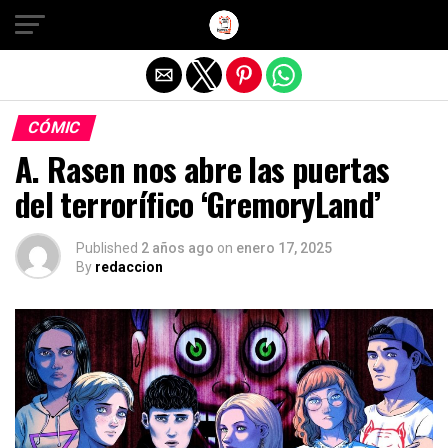
Salir de la versión móvil
CÓMIC
A. Rasen nos abre las puertas
del terrorífico ‘GremoryLand’
Published
2 años ago
on
enero 17, 2025
By
redaccion