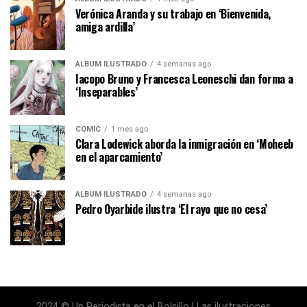
Verónica Aranda y su trabajo en ‘Bienvenida,
amiga ardilla’
ÁLBUM ILUSTRADO
4 semanas ago
Iacopo Bruno y Francesca Leoneschi dan forma a
‘Inseparables’
CÓMIC
1 mes ago
Clara Lodewick aborda la inmigración en ‘Moheeb
en el aparcamiento’
ÁLBUM ILUSTRADO
4 semanas ago
Pedro Oyarbide ilustra ‘El rayo que no cesa’
2024 © Un Periodista en el Bolsillo | Las ilustraciones