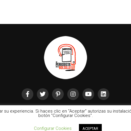
rar su experiencia. Si haces clic en "Aceptar" autorizas su instala
botón "Configurar Cookies".
Configurar Cookies
ACEPTAR
eriodista en el Bolsillo | Las ilustraciones pertenecen a cada uno de