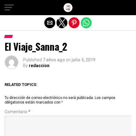
Salir de la versión móvil
El Viaje_Sanna_2
Published
7 años ago
on
julio 5, 2019
By
redaccion
RELATED TOPICS:
Tu dirección de correo electrónico no será publicada.
Los campos
obligatorios están marcados con
*
Comentario
*