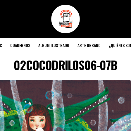
C
CUADERNOS
ALBUM ILUSTRADO
ARTE URBANO
¿QUIÉNES S
02COCODRILOS06-07B