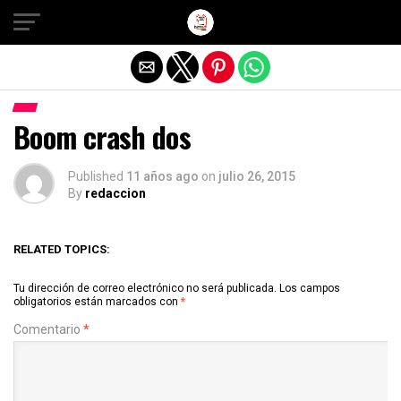
Salir de la versión móvil
Boom crash dos
Published
11 años ago
on
julio 26, 2015
By
redaccion
RELATED TOPICS:
Tu dirección de correo electrónico no será publicada.
Los campos
obligatorios están marcados con
*
Comentario
*