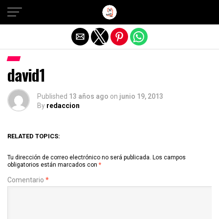
Salir de la versión móvil
david1
Published
13 años ago
on
junio 19, 2013
By
redaccion
RELATED TOPICS:
Tu dirección de correo electrónico no será publicada.
Los campos
obligatorios están marcados con
*
Comentario
*