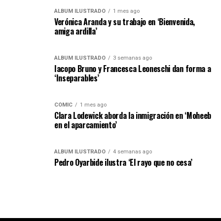
ÁLBUM ILUSTRADO
1 mes ago
Verónica Aranda y su trabajo en ‘Bienvenida,
amiga ardilla’
ÁLBUM ILUSTRADO
3 semanas ago
Iacopo Bruno y Francesca Leoneschi dan forma a
‘Inseparables’
CÓMIC
1 mes ago
Clara Lodewick aborda la inmigración en ‘Moheeb
en el aparcamiento’
ÁLBUM ILUSTRADO
4 semanas ago
Pedro Oyarbide ilustra ‘El rayo que no cesa’