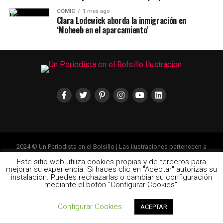
CÓMIC
1 mes ago
Clara Lodewick aborda la inmigración en
‘Moheeb en el aparcamiento’
2024 © Un Periodista en el Bolsillo | Las ilustraciones pertenecen a
cada uno de sus autores
Este sitio web utiliza cookies propias y de terceros para
mejorar su experiencia. Si haces clic en "Aceptar" autorizas su
instalación. Puedes rechazarlas o cambiar su configuración
mediante el botón "Configurar Cookies".
Configurar Cookies
ACEPTAR