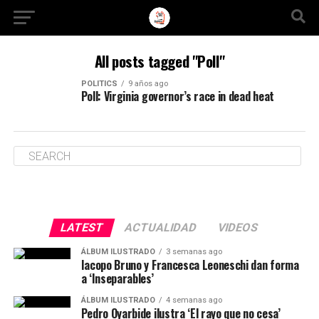
All posts tagged "Poll"
POLITICS
9 años ago
Poll: Virginia governor’s race in dead heat
LATEST
ACTUALIDAD
VIDEOS
ÁLBUM ILUSTRADO
3 semanas ago
Iacopo Bruno y Francesca Leoneschi dan forma
a ‘Inseparables’
ÁLBUM ILUSTRADO
4 semanas ago
Pedro Oyarbide ilustra ‘El rayo que no cesa’