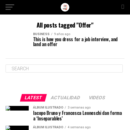
All posts tagged "Offer"
BUSINESS
9 años ago
This is how you dress for a job interview, and
land an offer
LATEST
ACTUALIDAD
VIDEOS
ÁLBUM ILUSTRADO
3 semanas ago
Iacopo Bruno y Francesca Leoneschi dan forma
a ‘Inseparables’
ÁLBUM ILUSTRADO
4 semanas ago