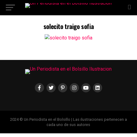
Ir a la versión móvil
solecito traigo sofia
2024 © Un Periodista en el Bolsillo | Las ilustraciones pertenecen a
cada uno de sus autores