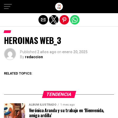
Salir de la versión móvil
HEROINAS WEB_3
Published
2 años ago
on
enero 20, 2025
By
redaccion
RELATED TOPICS:
TENDENCIA
ÁLBUM ILUSTRADO
1 mes ago
Verónica Aranda y su trabajo en ‘Bienvenida,
amiga ardilla’