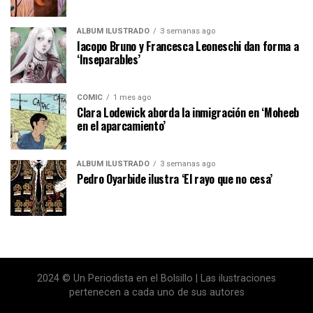
ÁLBUM ILUSTRADO
3 semanas ago
Iacopo Bruno y Francesca Leoneschi dan forma a
‘Inseparables’
CÓMIC
1 mes ago
Clara Lodewick aborda la inmigración en ‘Moheeb
en el aparcamiento’
ÁLBUM ILUSTRADO
3 semanas ago
Pedro Oyarbide ilustra ‘El rayo que no cesa’
2024 © Un Periodista en el Bolsillo | Las ilustraciones
pertenecen a cada uno de sus autores