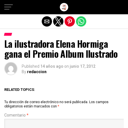
Salir de la versión móvil
La ilustradora Elena Hormiga
gana el Premio Album Ilustrado
Published
14 años ago
on
junio 17, 2012
By
redaccion
RELATED TOPICS:
Tu dirección de correo electrónico no será publicada.
Los campos
obligatorios están marcados con
*
Comentario
*