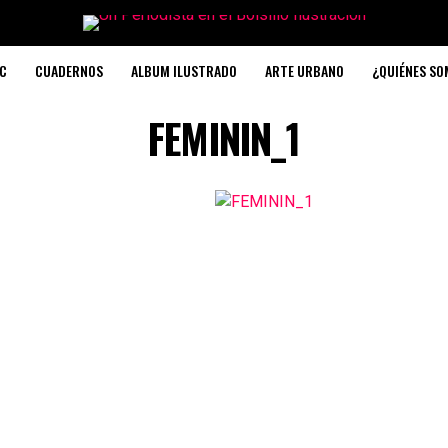
C
CUADERNOS
ALBUM ILUSTRADO
ARTE URBANO
¿QUIÉNES S
FEMININ_1