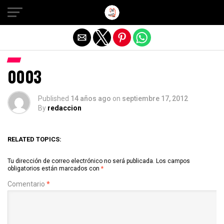
Salir de la versión móvil
0003
Published
14 años ago
on
septiembre 17, 2012
By
redaccion
RELATED TOPICS:
Tu dirección de correo electrónico no será publicada.
Los campos
obligatorios están marcados con
*
Comentario
*