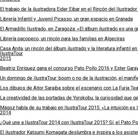
El trabajo de la ilustradora Eider Eibar en el Rincón del Ilustrad
Librería Infantil y Juvenil Picasso, un gran espacio en Granada
El Armadillo Ilustrado, en Zaragoza: «El álbum ilustrado es una gr
Librería pacopeco, un rincón para las familias en Algeciras
Casa Anita, un rincón del álbum ilustrado y la literatura infantil e
IlustraTour
2015
Beatriz Enríquez gana el concurso Pato Pollo 2016 y Ester Gara
Un domingo de IlustraTour: boom o no de la ilustración, el manif
Los dibujos de Aitor Saraiba sobre el escenario con La Furia Te
La creatividad de las portadas de Yorokobu, la curiosidad que gen
Mágoz habla de su trabajo en IlustraTour 2015: «La intuición es 
2014
¿Qué une a IlustraTour 2014 con IlustraTour 2015? Sí, el Pato Po
El ilustrador Katsumi Komagata deslumbra e inspira a los asist