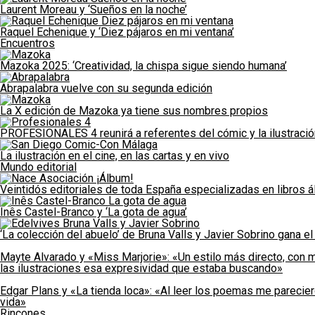
Laurent Moreau y ‘Sueños en la noche’
Raquel Echenique y ‘Diez pájaros en mi ventana’
Encuentros
Mazoka 2025: ‘Creatividad, la chispa sigue siendo humana’
Abrapalabra vuelve con su segunda edición
La X edición de Mazoka ya tiene sus nombres propios
PROFESIONALES 4 reunirá a referentes del cómic y la ilustraci
La ilustración en el cine, en las cartas y en vivo
Mundo editorial
Veintidós editoriales de toda España especializadas en libros á
Inês Castel-Branco y ‘La gota de agua’
‘La colección del abuelo’ de Bruna Valls y Javier Sobrino gana 
Mayte Alvarado y «Miss Marjorie»: «Un estilo más directo, con m
las ilustraciones esa expresividad que estaba buscando»
Edgar Plans y «La tienda loca»: «Al leer los poemas me parecie
vida»
Rincones