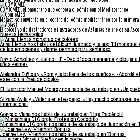
COMICMED, el encuentro que conecta el cómic con el Mediterráneo
Málaga se convierte en el centro del cómic mediterráneo con la primer
El colectivo de ilustradores e ilustradoras de Asturias se une en su Asoc
Nuevas tecnologías
Anna Llenas nos habla del álbum ilustrado y la app ‘El monstruo 
de las emociones y darme permiso para sentirlas»
David González y ‘Kai-no-Hi’: «Decidí documentarme y dibujar a l
años veinte»
Alejandra Zúñiga y «Rom y la ballena de los sueños»: «Abordé e
éste con la línea de dibujo»
El ilustrador Manuel Monroy nos habla de su trabajo en «Un pueb
Silvana Ávila y «Valeria en el espejo»: «Hay mucho contraste, se
Internacional
Gonçalo Viana nos habla de su trabajo en ‘Haja Paciência’
Mariachiara Di Giorgio nos habla de su trabajo de ilustración en ‘
Joanne Lew-Vriethoff nos habla de su trabajo en ‘Bonitas’