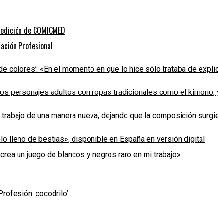
a edición de COMICMED
iación Profesional
de colores’: «En el momento en que lo hice sólo trataba de expli
os personajes adultos con ropas tradicionales como el kimono, y a
l trabajo de una manera nueva, dejando que la composición surgi
lo lleno de bestias», disponible en España en versión digital
 crea un juego de blancos y negros raro en mi trabajo»
Profesión: cocodrilo’