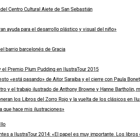
or del Centro Cultural Aiete de San Sebastián
an ayuda para el desarrollo plástico y visual del niño»
n el barrio barcelonés de Gracia
y el Premio Plum Pudding en IlustraTour 2015
iesto «está pasando» de Aitor Saraiba y el cierre con Paula Bonet
atro y el trabajo ilustrado de Anthony Browne y Hanne Bartholin,
eran los Libros del Zorro Rojo y la vuelta de los clásicos en Ilu
la que hace mis ilustraciones»
llo
entes a IlustraTour 2014: «El papel es muy importante. Los libr