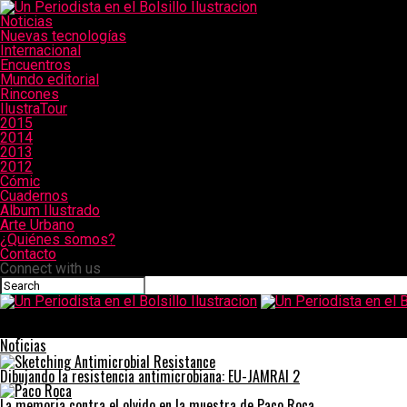
Noticias
Nuevas tecnologías
Internacional
Encuentros
Mundo editorial
Rincones
IlustraTour
2015
2014
2013
2012
Cómic
Cuadernos
Album Ilustrado
Arte Urbano
¿Quiénes somos?
Contacto
Connect with us
Un Periodista en el Bolsillo Ilustracion
viaje-bici
Noticias
Dibujando la resistencia antimicrobiana: EU-JAMRAI 2
La memoria contra el olvido en la muestra de Paco Roca