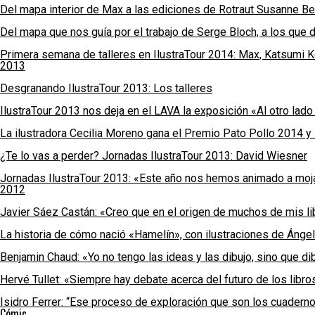
Del mapa interior de Max a las ediciones de Rotraut Susanne B
Del mapa que nos guía por el trabajo de Serge Bloch, a los qu
Primera semana de talleres en IlustraTour 2014: Max, Katsumi 
2013
Desgranando IlustraTour 2013: Los talleres
IlustraTour 2013 nos deja en el LAVA la exposición «Al otro lado 
La ilustradora Cecilia Moreno gana el Premio Pato Pollo 2014 y 
¿Te lo vas a perder? Jornadas IlustraTour 2013: David Wiesner
Jornadas IlustraTour 2013: «Este año nos hemos animado a mojar
2012
Javier Sáez Castán: «Creo que en el origen de muchos de mis li
La historia de cómo nació «Hamelín», con ilustraciones de Ánge
Benjamin Chaud: «Yo no tengo las ideas y las dibujo, sino que dib
Hervé Tullet: «Siempre hay debate acerca del futuro de los libro
Isidro Ferrer: “Ese proceso de exploración que son los cuadern
Cómic