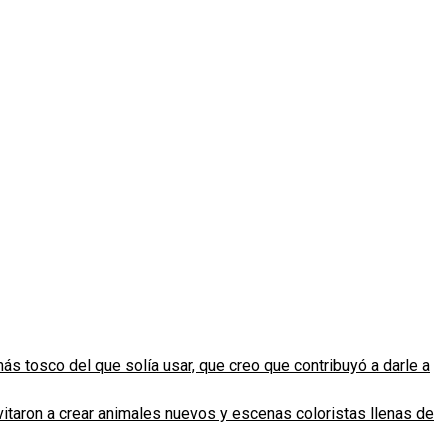
s tosco del que solía usar, que creo que contribuyó a darle a
vitaron a crear animales nuevos y escenas coloristas llenas de