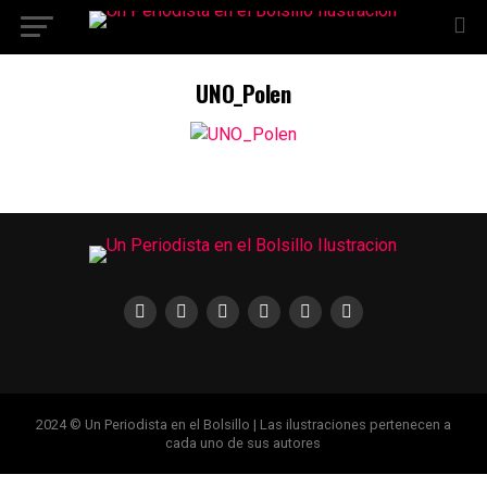
Ir a la versión móvil
UNO_Polen
2024 © Un Periodista en el Bolsillo | Las ilustraciones pertenecen a
cada uno de sus autores