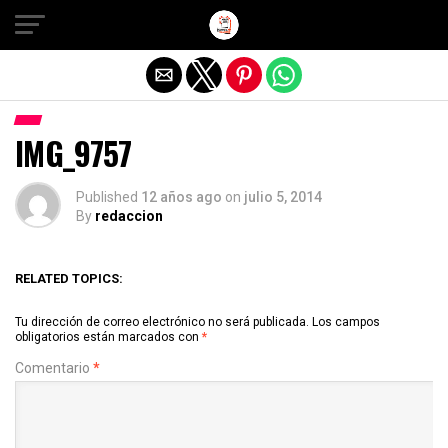
Salir de la versión móvil
IMG_9757
Published
12 años ago
on
julio 5, 2014
By
redaccion
RELATED TOPICS:
Tu dirección de correo electrónico no será publicada.
Los campos
obligatorios están marcados con
*
Comentario
*