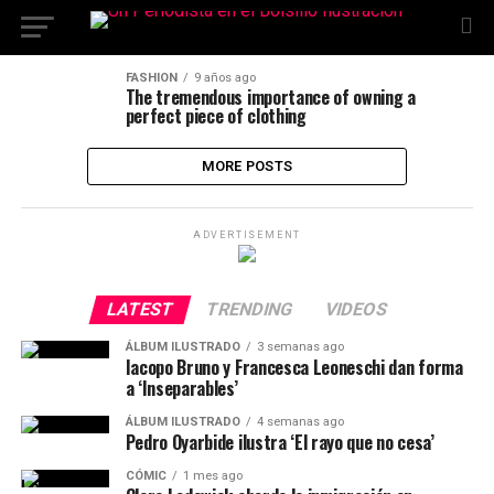
FASHION
9 años ago
The tremendous importance of owning a
perfect piece of clothing
MORE POSTS
ADVERTISEMENT
LATEST
TRENDING
VIDEOS
ÁLBUM ILUSTRADO
3 semanas ago
Iacopo Bruno y Francesca Leoneschi dan forma
a ‘Inseparables’
ÁLBUM ILUSTRADO
4 semanas ago
Pedro Oyarbide ilustra ‘El rayo que no cesa’
CÓMIC
1 mes ago