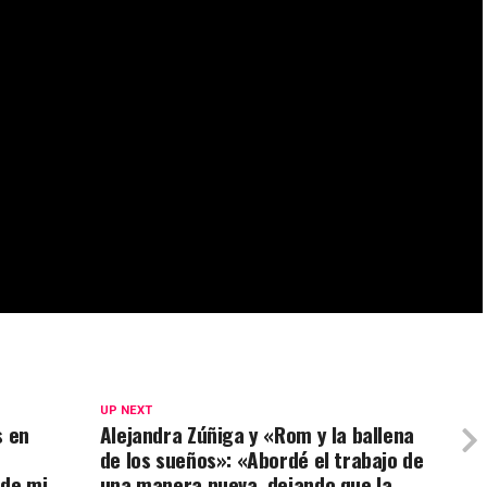
UP NEXT
s en
Alejandra Zúñiga y «Rom y la ballena
de los sueños»: «Abordé el trabajo de
 de mi
una manera nueva, dejando que la