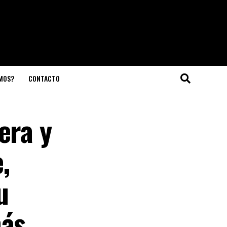
OMOS?
CONTACTO
era y
,
u
más