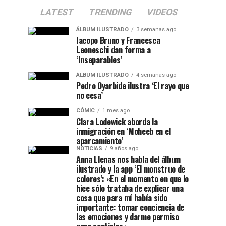
LATEST
TRENDING
VIDEOS
ÁLBUM ILUSTRADO
3 semanas ago
Iacopo Bruno y Francesca
Leoneschi dan forma a
‘Inseparables’
ÁLBUM ILUSTRADO
4 semanas ago
Pedro Oyarbide ilustra ‘El rayo que
no cesa’
CÓMIC
1 mes ago
Clara Lodewick aborda la
inmigración en ‘Moheeb en el
aparcamiento’
NOTICIAS
9 años ago
Anna Llenas nos habla del álbum
ilustrado y la app ‘El monstruo de
colores’: «En el momento en que lo
hice sólo trataba de explicar una
cosa que para mí había sido
importante: tomar conciencia de
las emociones y darme permiso