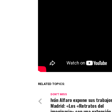
RELATED TOPICS:
DON'T MISS
Iván Alfaro expone sus trabajo
Madrid: «Los «Retratos del
imaginario» son una extensión