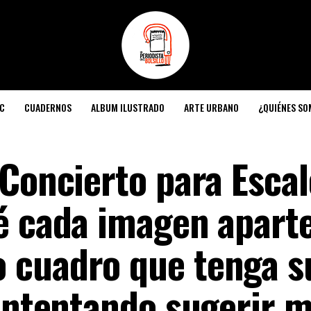
C
CUADERNOS
ALBUM ILUSTRADO
ARTE URBANO
¿QUIÉNES S
Concierto para Escal
é cada imagen aparte
 cuadro que tenga s
 intentando sugerir 