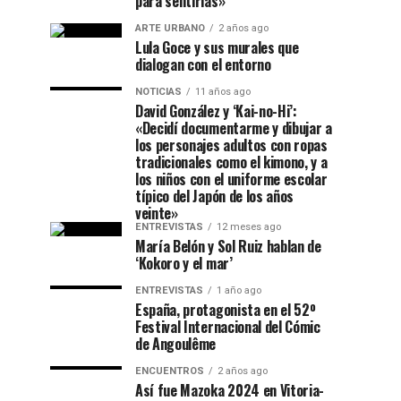
para sentirlas»
ARTE URBANO
2 años ago
Lula Goce y sus murales que
dialogan con el entorno
NOTICIAS
11 años ago
David González y ‘Kai-no-Hi’:
«Decidí documentarme y dibujar a
los personajes adultos con ropas
tradicionales como el kimono, y a
los niños con el uniforme escolar
típico del Japón de los años
veinte»
ENTREVISTAS
12 meses ago
María Belón y Sol Ruiz hablan de
‘Kokoro y el mar’
ENTREVISTAS
1 año ago
España, protagonista en el 52º
Festival Internacional del Cómic
de Angoulême
ENCUENTROS
2 años ago
Así fue Mazoka 2024 en Vitoria-