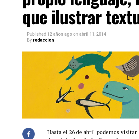
que ilustrar tex
Published
12 años ago
on
abril 11, 2014
By
redaccion
Hasta el 26 de abril podemos visitar 