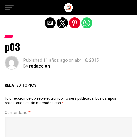
Salir de la versión móvil
p03
Published
11 años ago
on
abril 6, 2015
By
redaccion
RELATED TOPICS:
Tu dirección de correo electrónico no será publicada.
Los campos
obligatorios están marcados con
*
Comentario
*