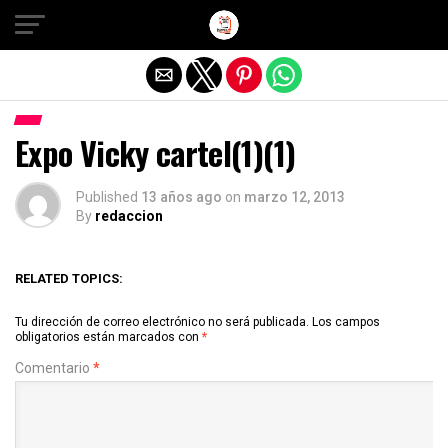
Salir de la versión móvil
Expo Vicky cartel(1)(1)
Published
13 años ago
on
marzo 12, 2013
By
redaccion
RELATED TOPICS:
Tu dirección de correo electrónico no será publicada.
Los campos
obligatorios están marcados con
*
Comentario
*