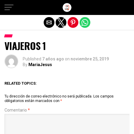
Salir de la versión móvil
VIAJEROS 1
Published
7 años ago
on
noviembre 25, 2019
By
MariaJesus
RELATED TOPICS:
Tu dirección de correo electrónico no será publicada.
Los campos
obligatorios están marcados con
*
Comentario
*