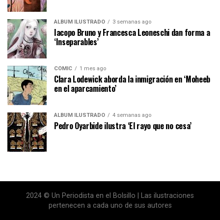
ÁLBUM ILUSTRADO
3 semanas ago
Iacopo Bruno y Francesca Leoneschi dan forma a
‘Inseparables’
CÓMIC
1 mes ago
Clara Lodewick aborda la inmigración en ‘Moheeb
en el aparcamiento’
ÁLBUM ILUSTRADO
4 semanas ago
Pedro Oyarbide ilustra ‘El rayo que no cesa’
2024 © Un Periodista en el Bolsillo | Las ilustraciones
pertenecen a cada uno de sus autores