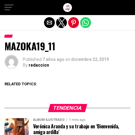
Salir de la versión móvil
MAZOKA19_11
Published
7 años ago
on
diciembre 22, 2019
By
redaccion
RELATED TOPICS:
TENDENCIA
ÁLBUM ILUSTRADO
1 mes ago
Verónica Aranda y su trabajo en ‘Bienvenida,
amiga ardilla’