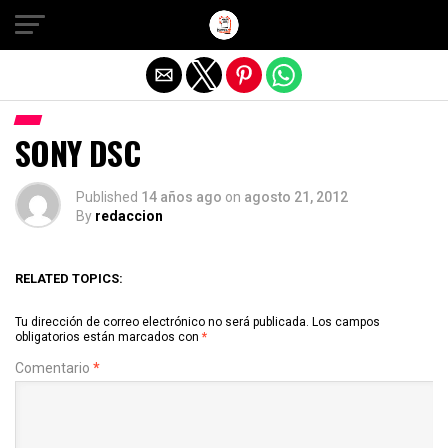
Salir de la versión móvil
SONY DSC
Published
14 años ago
on
agosto 21, 2012
By
redaccion
RELATED TOPICS:
Tu dirección de correo electrónico no será publicada.
Los campos
obligatorios están marcados con
*
Comentario
*