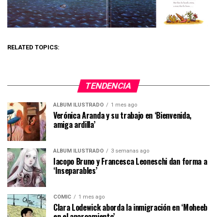
RELATED TOPICS:
TENDENCIA
ÁLBUM ILUSTRADO
1 mes ago
Verónica Aranda y su trabajo en ‘Bienvenida,
amiga ardilla’
ÁLBUM ILUSTRADO
3 semanas ago
Iacopo Bruno y Francesca Leoneschi dan forma a
‘Inseparables’
CÓMIC
1 mes ago
Clara Lodewick aborda la inmigración en ‘Moheeb
en el aparcamiento’