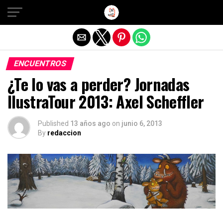
Salir de la versión móvil
ENCUENTROS
¿Te lo vas a perder? Jornadas
IlustraTour 2013: Axel Scheffler
Published
13 años ago
on
junio 6, 2013
By
redaccion