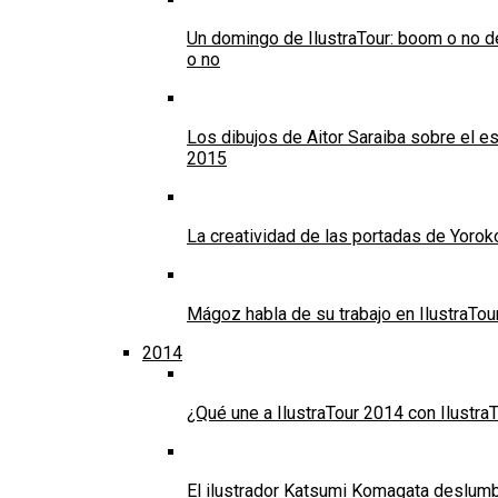
Un domingo de IlustraTour: boom o no de 
o no
Los dibujos de Aitor Saraiba sobre el es
2015
La creatividad de las portadas de Yoroko
Mágoz habla de su trabajo en IlustraTour
2014
¿Qué une a IlustraTour 2014 con IlustraT
El ilustrador Katsumi Komagata deslumbr