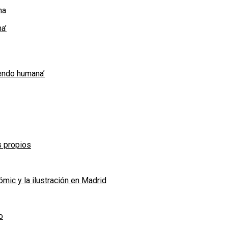
a’
iendo humana’
s propios
ic y la ilustración en Madrid
o