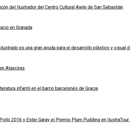
Rincón del Ilustrador del Centro Cultural Aiete de San Sebastián
spacio en Granada
ilustrado es una gran ayuda para el desarrollo plástico y visual d
 en Algeciras
iteratura infantil en el barrio barcelonés de Gracia
 Pollo 2016 y Ester Garay el Premio Plum Pudding en IlustraTour