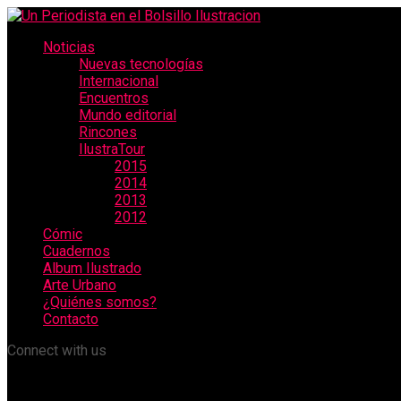
Noticias
Nuevas tecnologías
Internacional
Encuentros
Mundo editorial
Rincones
IlustraTour
2015
2014
2013
2012
Cómic
Cuadernos
Album Ilustrado
Arte Urbano
¿Quiénes somos?
Contacto
Connect with us