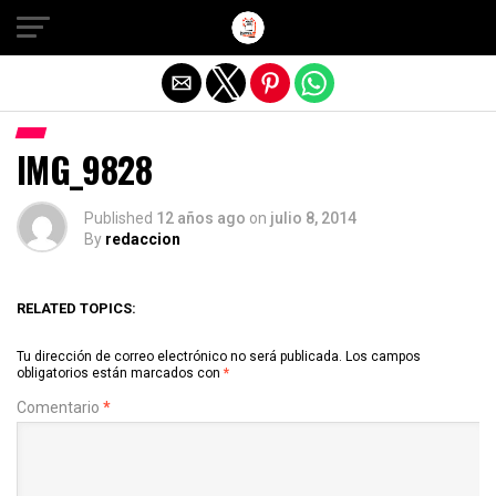
Salir de la versión móvil
IMG_9828
Published
12 años ago
on
julio 8, 2014
By
redaccion
RELATED TOPICS:
Tu dirección de correo electrónico no será publicada.
Los campos
obligatorios están marcados con
*
Comentario
*