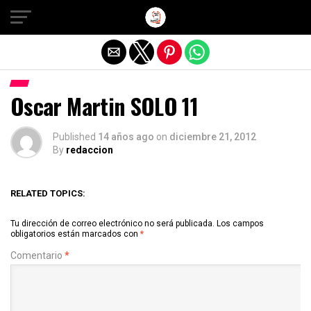
Salir de la versión móvil
Oscar Martin SOLO 11
Published
14 años ago
on
diciembre 21, 2012
By
redaccion
RELATED TOPICS:
Tu dirección de correo electrónico no será publicada.
Los campos
obligatorios están marcados con
*
Comentario
*