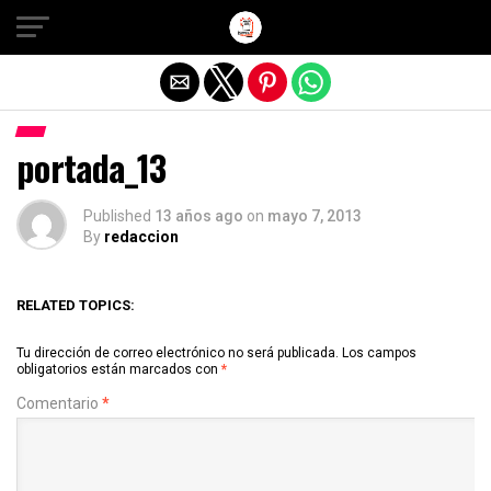
Salir de la versión móvil
portada_13
Published
13 años ago
on
mayo 7, 2013
By
redaccion
RELATED TOPICS:
Tu dirección de correo electrónico no será publicada.
Los campos
obligatorios están marcados con
*
Comentario
*