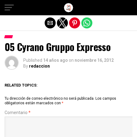
Salir de la versión móvil
05 Cyrano Gruppo Expresso
Published
14 años ago
on
noviembre 16, 2012
By
redaccion
RELATED TOPICS:
Tu dirección de correo electrónico no será publicada.
Los campos
obligatorios están marcados con
*
Comentario
*