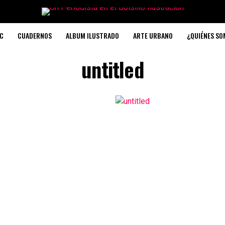
C
CUADERNOS
ALBUM ILUSTRADO
ARTE URBANO
¿QUIÉNES S
untitled