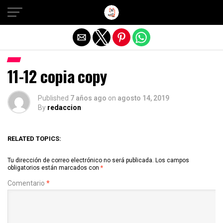
Salir de la versión móvil
11-12 copia copy
Published
7 años ago
on
agosto 14, 2019
By
redaccion
RELATED TOPICS:
Tu dirección de correo electrónico no será publicada.
Los campos
obligatorios están marcados con
*
Comentario
*