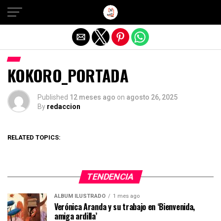
Salir de la versión móvil
KOKORO_PORTADA
Published
12 meses ago
on
agosto 26, 2025
By
redaccion
RELATED TOPICS:
TENDENCIA
ÁLBUM ILUSTRADO
1 mes ago
Verónica Aranda y su trabajo en ‘Bienvenida,
amiga ardilla’