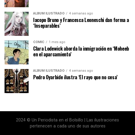
ÁLBUM ILUSTRADO
4 semanas ago
Iacopo Bruno y Francesca Leoneschi dan forma a
‘Inseparables’
CÓMIC
1 mes ago
Clara Lodewick aborda la inmigración en ‘Moheeb
en el aparcamiento’
ÁLBUM ILUSTRADO
4 semanas ago
Pedro Oyarbide ilustra ‘El rayo que no cesa’
2024 © Un Periodista en el Bolsillo | Las ilustraciones
pertenecen a cada uno de sus autores