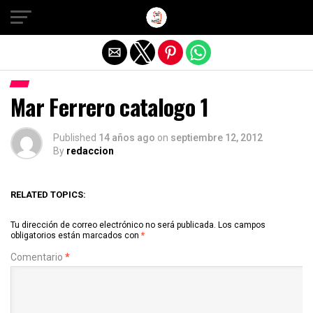
Salir de la versión móvil
Mar Ferrero catalogo 1
Published
14 años ago
on
septiembre 12, 2012
By
redaccion
RELATED TOPICS:
Tu dirección de correo electrónico no será publicada.
Los campos
obligatorios están marcados con
*
Comentario
*