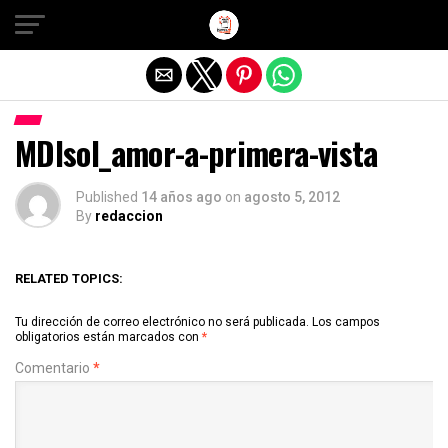
Salir de la versión móvil
MDIsol_amor-a-primera-vista
Published
14 años ago
on
agosto 5, 2012
By
redaccion
RELATED TOPICS:
Tu dirección de correo electrónico no será publicada.
Los campos
obligatorios están marcados con
*
Comentario
*