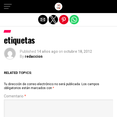
Salir de la versión móvil
etiquetas
Published
14 años ago
on
octubre 18, 2012
By
redaccion
RELATED TOPICS:
Tu dirección de correo electrónico no será publicada.
Los campos
obligatorios están marcados con
*
Comentario
*